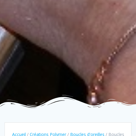
Accueil
/
Créations Polymer
/
Boucles d'oreilles
/ Boucles