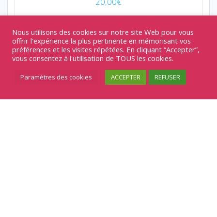
20,00
€
Boucles d'oreilles
Nous utilisons des cookies sur notre site Web pour vous
offrir l'expérience la plus pertinente en mémorisant vos
Ajouter au panier
préférences et les visites répétées. En cliquant “Accepter”,
vous consentez à l'utilisation de TOUS les cookies.
Paramètres des cookies
ACCEPTER
REFUSER