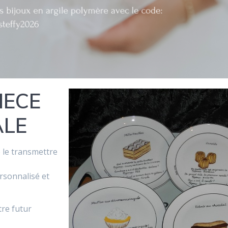
IECE
ALE
 le transmettre
rsonnalisé et
tre futur