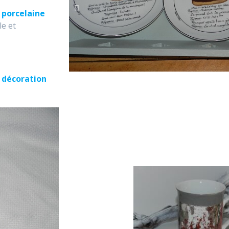
 porcelaine
le et
a décoration