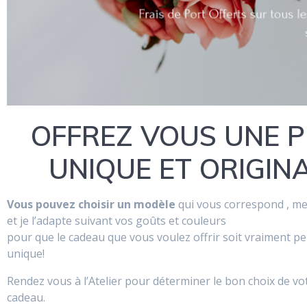
OFFREZ VOUS UNE P
UNIQUE ET ORIGIN
Vous pouvez choisir un modèle
qui vous correspond , me
et je l’adapte suivant vos goûts et couleurs
pour que le cadeau que vous voulez offrir soit vraiment pe
unique!
Rendez vous à l’Atelier pour déterminer le bon choix de vo
cadeau.