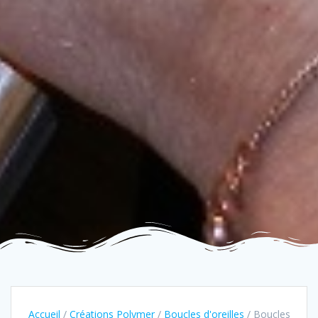
Accueil
/
Créations Polymer
/
Boucles d'oreilles
/ Boucles