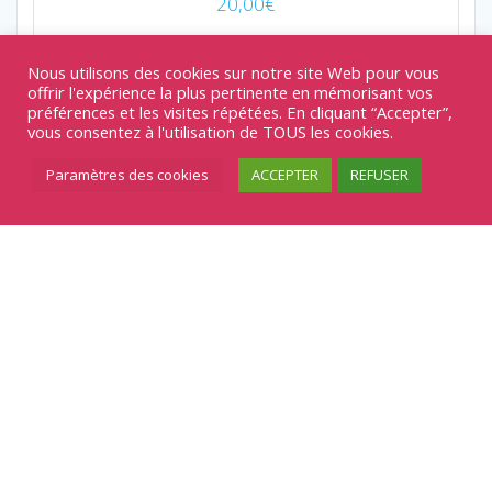
20,00
€
Boucles d'oreilles
,
Créations Polymer
Nous utilisons des cookies sur notre site Web pour vous
offrir l'expérience la plus pertinente en mémorisant vos
Ajouter au panier
préférences et les visites répétées. En cliquant “Accepter”,
vous consentez à l'utilisation de TOUS les cookies.
Paramètres des cookies
ACCEPTER
REFUSER