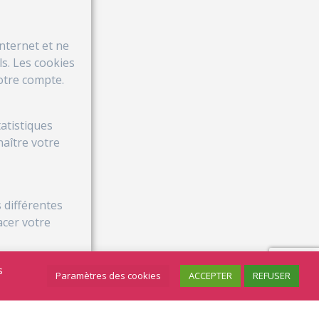
Internet et ne
s. Les cookies
otre compte.
atistiques
aître votre
 différentes
acer votre
votre
s
Paramètres des cookies
ACCEPTER
REFUSER