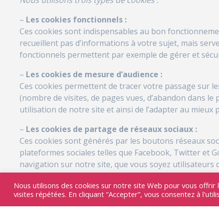
Nous utilisons trois types de cookies :
–
Les cookies fonctionnels :
Ces cookies sont indispensables au bon fonctionnement 
recueillent pas d’informations à votre sujet, mais ser
fonctionnels permettent par exemple de gérer et sécur
–
Les cookies de mesure d’audience :
Ces cookies permettent de tracer votre passage sur les
(nombre de visites, de pages vues, d’abandon dans le 
utilisation de notre site et ainsi de l’adapter au mieu
–
Les cookies de partage de réseaux sociaux :
Ces cookies sont générés par les boutons réseaux socia
plateformes sociales telles que Facebook, Twitter et G
navigation sur notre site, que vous soyez utilisateurs
À noter que seuls les cookies de mesure d’audience, d
Nous utilisons des cookies sur notre site Web pour vous offrir 
visites répétées. En cliquant “Accepter”, vous consentez à l'util
consentement préalable.
Accepter ou refuser les cookies par votre navigateur