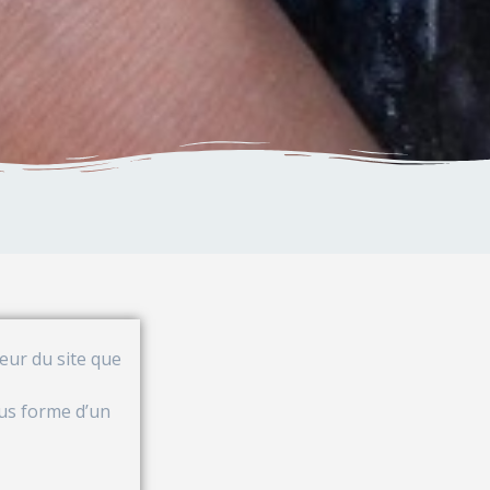
veur du site que
ous forme d’un