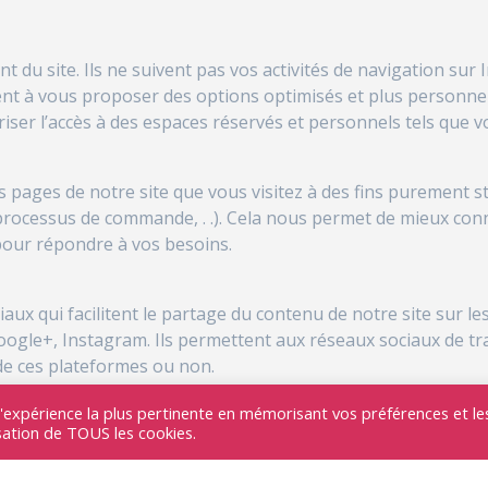
du site. Ils ne suivent pas vos activités de navigation sur 
vent à vous proposer des options optimisés et plus personnel
iser l’accès à des espaces réservés et personnels tels que v
 pages de notre site que vous visitez à des fins purement st
processus de commande, . .). Cela nous permet de mieux conn
x pour répondre à vos besoins.
ux qui facilitent le partage du contenu de notre site sur les
oogle+, Instagram. Ils permettent aux réseaux sociaux de tr
 de ces plateformes ou non.
e tiers et de partage sur les réseaux sociaux sont soumis à 
l'expérience la plus pertinente en mémorisant vos préférences et le
isation de TOUS les cookies.