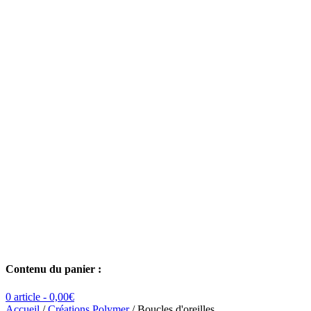
Contenu du panier :
0 article -
0,00
€
Accueil
/
Créations Polymer
/ Boucles d'oreilles