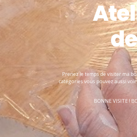
Atel
de
Prenez le temps de visiter ma bo
catégories vous pouvez aussi voir 
BONNE VISITE ! 