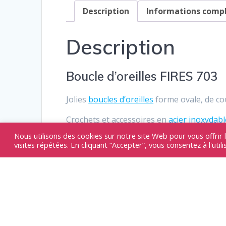
Description
Informations comp
Description
Boucle d’oreilles FIRES 703
Jolies
boucles d’oreilles
forme ovale, de cou
Crochets et accessoires en
acier inoxydabl
Nous utilisons des cookies sur notre site Web pour vous offrir 
visites répétées. En cliquant “Accepter”, vous consentez à l'util
Produits similair