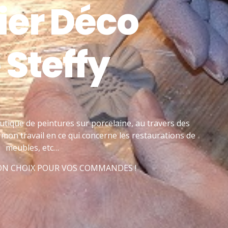
ier Déco
 Steffy
utique de peintures sur porcelaine, au travers des
mon travail en ce qui concerne les restaurations de
meubles, etc…
BON CHOIX POUR VOS COMMANDES !