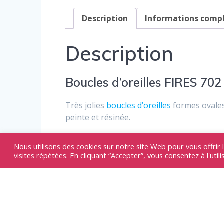
Description
Informations comp
Description
Boucles d’oreilles FIRES 702
Très jolies
boucles d’oreilles
formes ovales
peinte et résinée.
Crochets et accessoires en
acier inoxydabl
Nous utilisons des cookies sur notre site Web pour vous offrir 
visites répétées. En cliquant “Accepter”, vous consentez à l'util
Produits similair