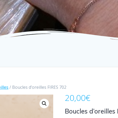
illes
/ Boucles d’oreilles FIRES 702
20,00
€
Boucles d’oreilles