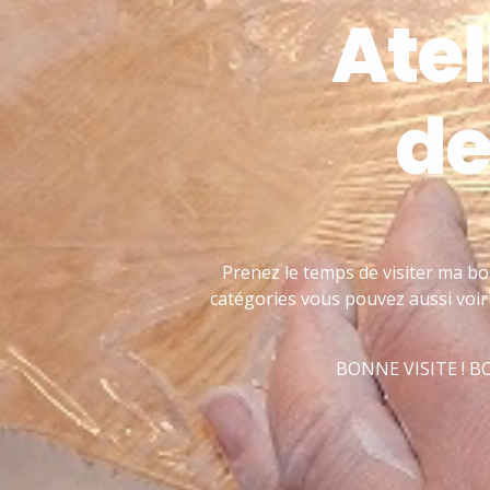
Atel
de
Prenez le temps de visiter ma bo
catégories vous pouvez aussi voir 
BONNE VISITE ! 