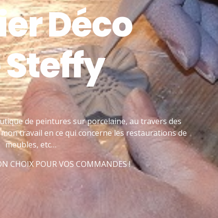
ier Déco
 Steffy
utique de peintures sur porcelaine, au travers des
mon travail en ce qui concerne les restaurations de
meubles, etc…
BON CHOIX POUR VOS COMMANDES !