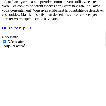
aident à analyser et à comprendre comment vous utilisez ce site
Web. Ces cookies ne seront stockés dans votre navigateur qu'avec
votre consentement. Vous avez également la possibilité de désactiver
ces cookies. Mais la désactivation de certains de ces cookies peut
affecter votre expérience de navigation.
En savoir plus
Nécessaire
Nécessaire
Toujours activé
Les cookies nécessaires sont absolument essentiels au bon
fonctionnement du site Web. Ces cookies assurent les fonctionnalités
de base et les fonctions de sécurité du site Web, de manière
anonyme.
Cookie
Durée
Description
Ce cookie est défini par Google. En
plus de certains cookies standard de
5
Google, reCAPTCHA définit un
months
_GRECAPTCHA
cookie nécessaire
27
(_GRECAPTCHA) lorsqu'il est
days
exécuté dans le but de fournir son
analyse des risques.
Le cookie est défini par le