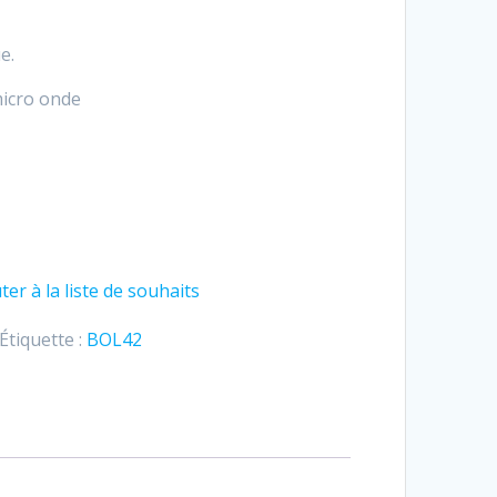
e.
micro onde
ter à la liste de souhaits
Étiquette :
BOL42