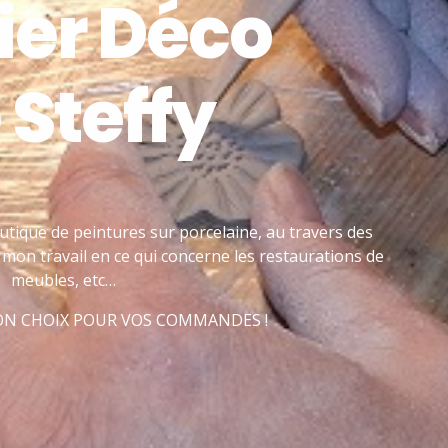
ier Déco
 Steffy
utique de peintures sur porcelaine, au travers des
mon travail en ce qui concerne les restaurations de
meubles, etc…
BON CHOIX POUR VOS COMMANDES !