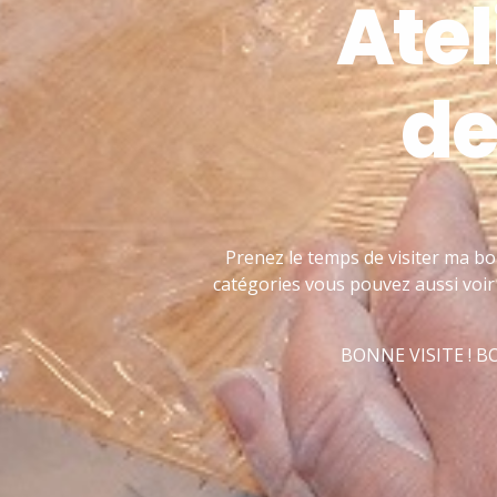
Atel
de
Prenez le temps de visiter ma bo
catégories vous pouvez aussi voir 
BONNE VISITE ! 