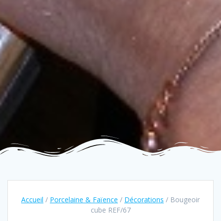
Accueil
/
Porcelaine & Faïence
/
Décorations
/ Bougeoir
cube REF/67