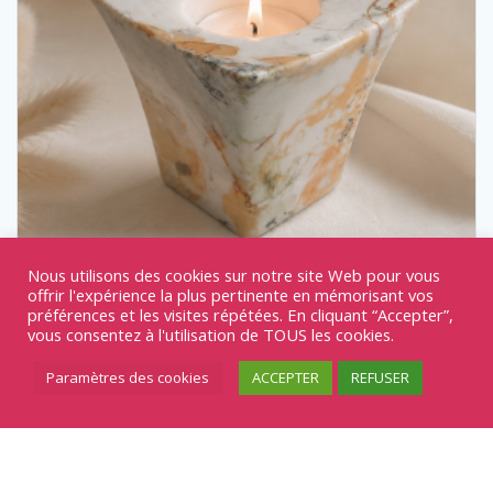
Nous utilisons des cookies sur notre site Web pour vous
offrir l'expérience la plus pertinente en mémorisant vos
préférences et les visites répétées. En cliquant “Accepter”,
vous consentez à l'utilisation de TOUS les cookies.
Bougeoir cube REF/67
Paramètres des cookies
ACCEPTER
REFUSER
16,00
€
Décorations