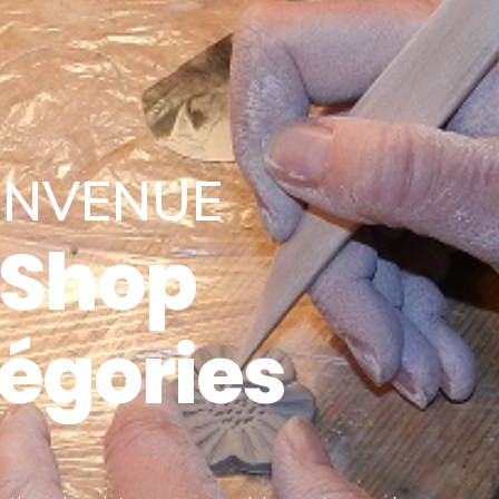
ENVENUE
 Shop
égories