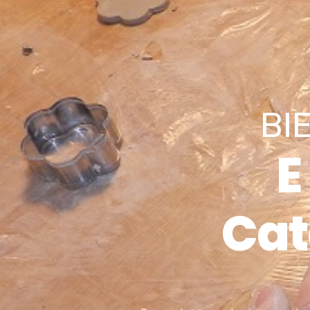
BI
E
Cat