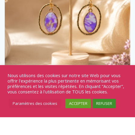
Nous utilisons des cookies sur notre site Web pour vous
offrir l'expérience la plus pertinente en mémorisant vos
préférences et les visites répétées. En cliquant “Accepter”,
vous consentez à l'utilisation de TOUS les cookies.
Boucles d’oreilles FIRES 719
Paramètres des cookies
ACCEPTER
REFUSER
20,00
€
Boucles d'oreilles