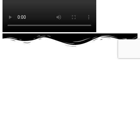
Nouveau projet ? Un cadeau à faire ?
Contactez-moi !
Contact
Liens utiles
Politique de confidentialité
CGU CGV
Mentions légales
Politique des cookies
Votre compte