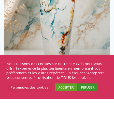
Nous utilisons des cookies sur notre site Web pour vous
offrir l'expérience la plus pertinente en mémorisant vos
préférences et les visites répétées. En cliquant “Accepter”,
vous consentez à l'utilisation de TOUS les cookies.
Vase REF120
Paramètres des cookies
ACCEPTER
REFUSER
38,00
€
Décorations