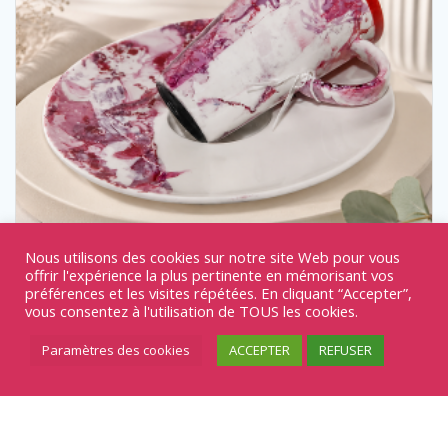
Nous utilisons des cookies sur notre site Web pour vous
offrir l'expérience la plus pertinente en mémorisant vos
préférences et les visites répétées. En cliquant “Accepter”,
vous consentez à l'utilisation de TOUS les cookies.
TASSE REF/153
Paramètres des cookies
ACCEPTER
REFUSER
20,00
€
Arts de la table