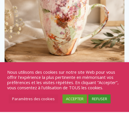
Nous utilisons des cookies sur notre site Web pour vous
offrir l'expérience la plus pertinente en mémorisant vos
préférences et les visites répétées. En cliquant “Accepter”,
vous consentez à l'utilisation de TOUS les cookies.
Mug REF/537
Paramètres des cookies
ACCEPTER
REFUSER
18,00
€
Arts de la table