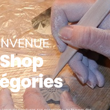
ENVENUE
 Shop
égories
utique de peintures sur porcelaine, au travers des