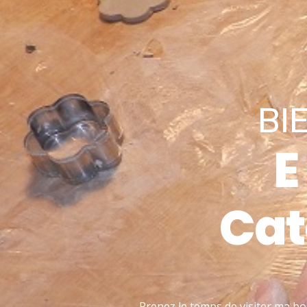
BI
E
Cat
Prenez le temps de visiter ma bo