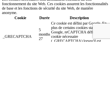
fonctionnement du site Web. Ces cookies assurent les fonctionnalités
de base et les fonctions de sécurité du site Web, de manière
anonyme.
Cookie
Durée
Description
Ce cookie est défini par Google. En
plus de certains cookies standard de
5
Google, reCAPTCHA définit un
months
_GRECAPTCHA
cookie nécessaire
27
(_GRECAPTCHA) lorsqu'il est
days
exécuté dans le but de fournir son
analyse des risques.
Le cookie est défini par le
cookielawinfo-
consentement des cookies GDPR
checkbox-
1 year
pour enregistrer le consentement de
advertisement
l'utilisateur pour les cookies dans la
catégorie « Publicité ».
Ce cookie est défini par le plugin
GDPR Cookie Consent. Le cookie
cookielawinfo-
11
est utilisé pour stocker le
checkbox-analytics
months
consentement de l'utilisateur pour
les cookies dans la catégorie
"Analytics".
Le cookie est défini par le