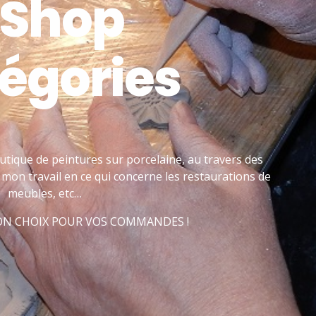
 Shop
égories
utique de peintures sur porcelaine, au travers des
mon travail en ce qui concerne les restaurations de
meubles, etc…
BON CHOIX POUR VOS COMMANDES !