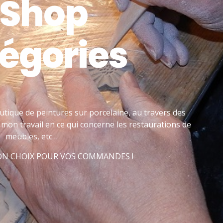
 Shop
égories
utique de peintures sur porcelaine, au travers des
mon travail en ce qui concerne les restaurations de
meubles, etc…
BON CHOIX POUR VOS COMMANDES !