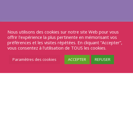
Nous utilisons des cookies sur notre site Web pour vous
offrir l'expérience la plus pertinente en mémorisant vos
préférences et les visites répétées. En cliquant “Accepter”,
vous consentez à l'utilisation de TOUS les cookies.
Paramètres des cookies
ACCEPTER
REFUSER